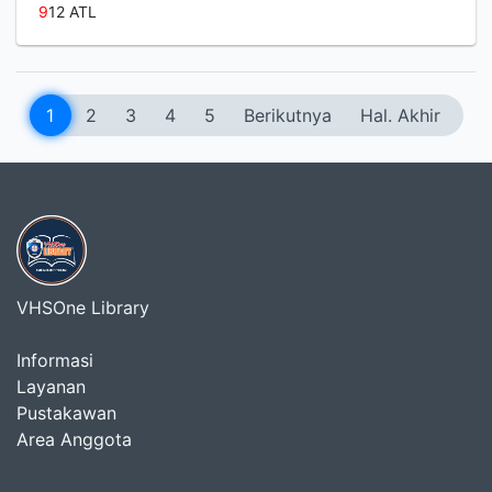
9
12 ATL
1
2
3
4
5
Berikutnya
Hal. Akhir
VHSOne Library
Informasi
Layanan
Pustakawan
Area Anggota