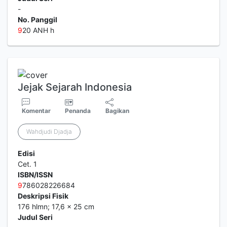
-
No. Panggil
9
20 ANH h
Jejak Sejarah Indonesia
Komentar
Penanda
Bagikan
Wahdjudi Djadja
Edisi
Cet. 1
ISBN/ISSN
9
786028226684
Deskripsi Fisik
176 hlmn; 17,6 x 25 cm
Judul Seri