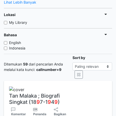
Lihat Lebih Banyak
Lokasi
My Library
Bahasa
English
Indonesia
Sort by
Ditemukan
59
dari pencarian Anda
melalui kata kunci:
callnumber=9
Tan Malaka ; Biografi
Singkat (18
9
7-1
9
4
9
)
Komentar
Penanda
Bagikan