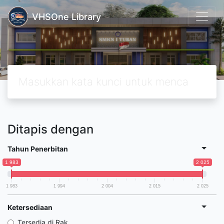
VHSOne Library
Ditapis dengan
Tahun Penerbitan
1 983
2 025
1 983
1 994
2 004
2 015
2 025
Ketersediaan
Tersedia di Rak