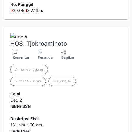
No. Panggil
9
20.05
9
8 AND s
HOS. Tjokroaminoto
Komentar
Penanda
Bagikan
Anhar Gonggong
Sutrisno Kutoyo
Wayong, P.
Edisi
Cet. 2
ISBN/ISSN
-
Deskripsi Fisik
131 hlm. ; 20 cm.
Judul Seri