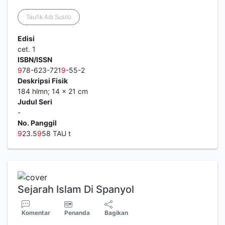
Taufik Adi Susilo
Edisi
cet. 1
ISBN/ISSN
9
78-623-721
9
-55-2
Deskripsi Fisik
184 hlmn; 14 x 21 cm
Judul Seri
-
No. Panggil
9
23.5
9
58 TAU t
Sejarah Islam Di Spanyol
Komentar
Penanda
Bagikan