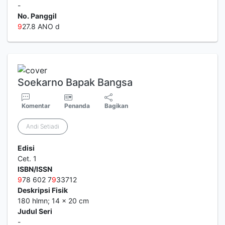
-
No. Panggil
9
27.8 ANO d
Soekarno Bapak Bangsa
Komentar
Penanda
Bagikan
Andi Setiadi
Edisi
Cet. 1
ISBN/ISSN
9
78 602 7
9
33712
Deskripsi Fisik
180 hlmn; 14 x 20 cm
Judul Seri
-