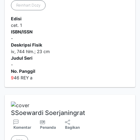
Reinhart Dozy
Edisi
cet. 1
ISBN/ISSN
-
Deskripsi Fisik
iv, 744 hlm.; 23 cm
Judul Seri
-
No. Panggil
9
46 REY a
SSoewardi Soerjaningrat
Komentar
Penanda
Bagikan