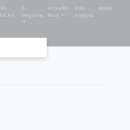
TRA
E-
Artikel&E-
Area
Masuk
KOLAH
Magazine
Book
Anggota