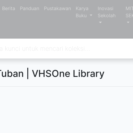
Berita
Panduan
Pustakawan
Karya
Inovasi
MI
Buku
Sekolah
SE
 Tuban | VHSOne Library