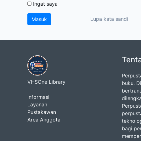
Ingat saya
Lupa kata sandi
Tent
Perpust
VHSOne Library
buku. Di
bertran
Informasi
dilengk
Layanan
Perpust
Pustakawan
perpust
Area Anggota
teknolo
bagi pe
memperl