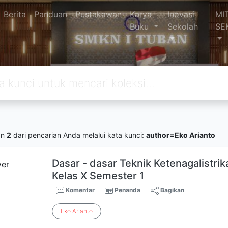
Berita
Panduan
Pustakawan
Karya
Inovasi
MI
Buku
Sekolah
SE
an
2
dari pencarian Anda melalui kata kunci:
author=Eko Arianto
Dasar - dasar Teknik Ketenagalistr
Kelas X Semester 1
Komentar
Penanda
Bagikan
Eko
Arianto