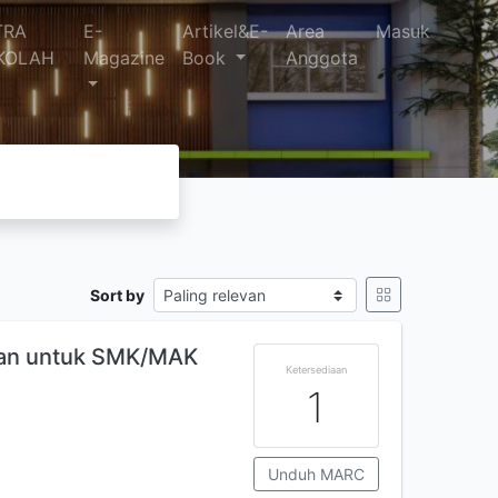
TRA
E-
Artikel&E-
Area
Masuk
KOLAH
Magazine
Book
Anggota
Sort by
ikan untuk SMK/MAK
Ketersediaan
1
Unduh MARC