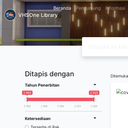
Beranda
Pengunjung
Informasi
VHSOne Library
Ditapis dengan
Ditemuk
Tahun Penerbitan
1 983
2 025
1 983
1 994
2 004
2 015
2 025
Ketersediaan
Tersedia di Rak