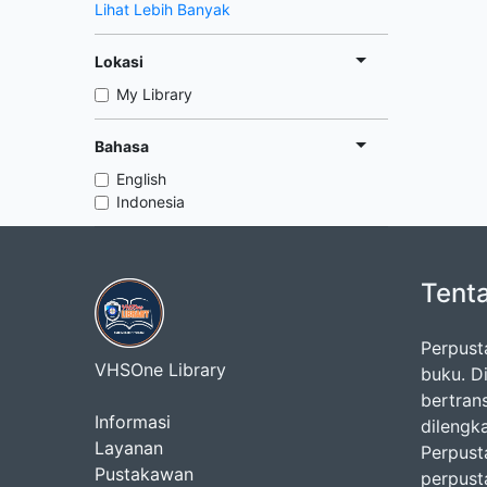
Lihat Lebih Banyak
Lokasi
My Library
Bahasa
English
Indonesia
Tent
Perpust
VHSOne Library
buku. Di
bertran
Informasi
dilengk
Layanan
Perpust
Pustakawan
perpust